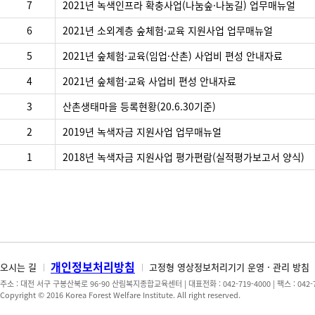
사
7
2021년 녹색인프라 확충사업(나눔숲·나눔길) 업무매뉴얼
항
6
2021년 소외계층 숲체험·교육 지원사업 업무매뉴얼
게
시
5
2021년 숲체험·교육(임업·산촌) 사업비 편성 안내자료
판
4
2021년 숲체험·교육 사업비 편성 안내자료
3
산촌생태마을 등록현황(20.6.30기준)
2
2019년 녹색자금 지원사업 업무매뉴얼
1
2018년 녹색자금 지원사업 평가편람(실적평가보고서 양식)
개인정보처리방침
오시는 길
고정형 영상정보처리기기 운영 · 관리 방침
주소 : 대전 서구 구봉산북로 96-90 산림복지종합교육센터 | 대표전화 : 042-719-4000 | 팩스 : 042-719-
Copyright © 2016 Korea Forest Welfare Institute. All right reserved.