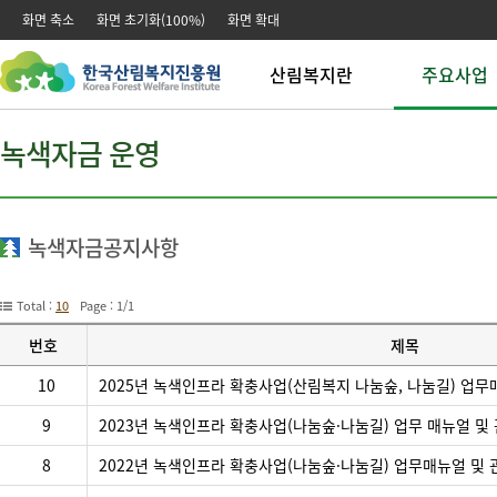
본문 바로가기
주메뉴 바로가기
화면 축소
화면 초기화(100%)
화면 확대
산림복지란
주요사업
산림복지
산림복지시설운
녹색자금 운영
산림치유
산림치유사업
산림교육
산림교육사업
산림복지연구
산림문화사업
전문업 창업 육
녹색자금공지사항
전문인력 양성
녹색자금 운영
Total :
10
Page : 1/1
번호
제목
녹
10
2025년 녹색인프라 확충사업(산림복지 나눔숲, 나눔길) 업
색
자
9
2023년 녹색인프라 확충사업(나눔숲·나눔길) 업무 매뉴얼 및
금
공
8
2022년 녹색인프라 확충사업(나눔숲·나눔길) 업무매뉴얼 및 
지