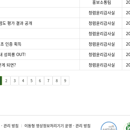
홍보소통팀
2
청렴윤리감사실
2
렴도 평가 결과 공개
청렴윤리감사실
2
청렴윤리감사실
2
최초 인증 획득
청렴윤리감사실
2
 성희롱 OUT!
청렴윤리감사실
2
받게 되면?
청렴윤리감사실
2
2
3
4
5
6
7
8
9
· 관리 방침
이동형 영상정보처리기기 운영 · 관리 방침