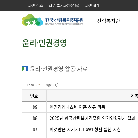
본문 바로가기
주메뉴 바로가기
화면 축소
화면 초기화(100%)
화면 확대
산림복지란
산림복지
산
윤리·인권경영
산림치유
산
산림교육
산
산림복지연구
산
전
윤리·인권경영 활동·자료
전
녹
Total :
89
Page : 1/9
번호
제
윤
89
인권경영시스템 인증 신규 획득
리
·
88
2025년 한국산림복지진흥원 인권영향평가 결과
인
권
87
이것만은 지키자!! FoWI 청렴 실천 지침
경