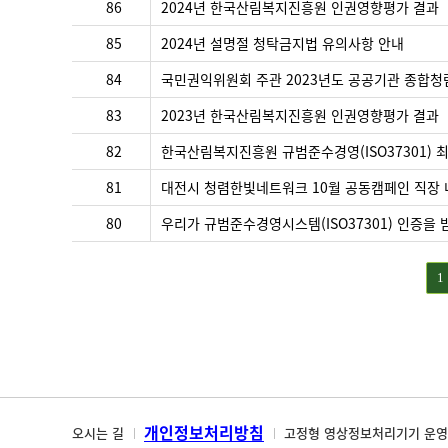
영
86
2024년 한국산림복지진흥원 인권영향평가 결과
활
85
2024년 설명절 청탁금지법 유의사항 안내
동
·
84
국민권익위원회 주관 2023년도 공공기관 종합청
자
료
83
2023년 한국산림복지진흥원 인권영향평가 결과
게
시
82
한국산림복지진흥원 규범준수경영(ISO37301) 
판
81
대전시 청렴한빛네트워크 10월 공동캠페인 직장 내
80
우리가 규범준수경영시스템(ISO37301) 인증을 
1
개인정보처리방침
오시는 길
고정형 영상정보처리기기 운영 