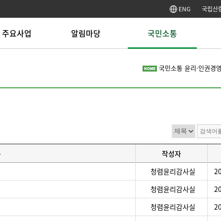
ENG
국립산
주요사업
알림마당
국민소통
림복지시설운영
공지사항
고객헌장
정
국민소통
윤리·인권경
림치유사업
입찰공고
국민신문고
사
림교육사업
채용정보
적극행정
사
림문화사업
보도자료
국민제안
경
문업 창업 육성
매거진
칭찬합시다
공
문인력 양성
서식자료
홍보자료
사
색자금 운영
FOWI 캐릭터 소개
열린게시판
안
CCTV 설치 행정예고
윤리·인권경영
방
목적 외 이용 및 제3자 제
기업성장응답센터
(주
목
작성자
공
핵심 사전정보
청렴윤리감사실
2
청렴윤리감사실
2
청렴윤리감사실
2