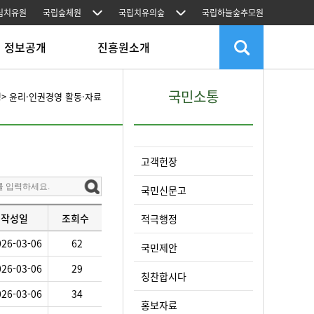
림치유원
국립숲체원
국립치유의숲
국립하늘숲추모원
정보공개
진흥원소개
보공개
진흥원장 인사말
국민소통
영
> 윤리·인권경영 활동·자료
전정보공표
주요활동
전정보 국민의견함
진흥원 소개 및 연혁
영공시
설립근거 및 목적
공데이터 개방
미션 및 비전
고객헌장
업실명제
ESG 경영
전경영
기관 상징·CI
국민신문고
만경영 점검
FOWI가 일하는 6원칙
)포이파트너스
조직안내
작성일
조회수
적극행정
소속기관
오시는 길
026-03-06
62
국민제안
026-03-06
29
칭찬합시다
026-03-06
34
홍보자료