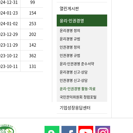
024-12-31
99
열린게시판
024-01-23
154
윤리·인권경영
024-01-02
253
윤리경영 정의
023-12-29
202
윤리경영 규범
023-11-29
142
인권경영 정의
023-10-12
362
인권경영 규범
윤리·인권경영 준수서약
023-10-11
131
윤리경영 신고·상담
인권경영 신고·상담
윤리·인권경영 활동·자료
국민권익위원회 청렴포털
기업성장응답센터