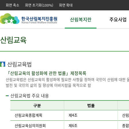
본문 바로가기
주메뉴 바로가기
화면 축소
화면 초기화(100%)
화면 확대
산림복지란
주요사업
산림복지
산림복지시설운
산림교육
산림치유
산림치유사업
산림교육
산림교육사업
산림복지연구
산림문화사업
전문업 창업 육
산림교육법
전문인력 양성
「산림교육의 활성화에 관한 법률」제정목록
녹색자금 운영
산림교육법은 산림교육의 활성화에 필요한 사항을 정하여 국민이 산림에 대한 
발전 및 국민의 삶의 질 향상에 이바지함을 목적으로 함
산림교육법 주요 내용
구분
법률
산
산림교육종합계획
제4조
산림
림
교
산림교육심의의원회
제6조
종합