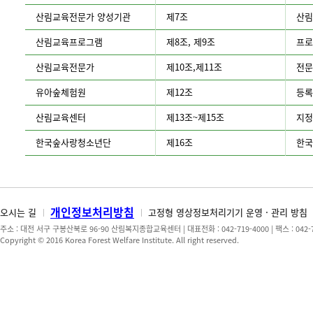
육
산림교육전문가 양성기관
제7조
산림
법
주
산림교육프로그램
제8조, 제9조
프로
요
내
산림교육전문가
제10조,제11조
전문
용
소
유아숲체험원
제12조
등록
개
산림교육센터
제13조~제15조
지정
한국숲사랑청소년단
제16조
한국
개인정보처리방침
오시는 길
고정형 영상정보처리기기 운영 · 관리 방침
주소 : 대전 서구 구봉산북로 96-90 산림복지종합교육센터 | 대표전화 : 042-719-4000 | 팩스 : 042-719-
Copyright © 2016 Korea Forest Welfare Institute. All right reserved.