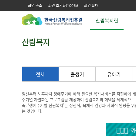
본문 바로가기
주메뉴 바로가기
화면 축소
화면 초기화(100%)
화면 확대
산림복지란
산림복지
산
산림복지
산림치유
산
산림교육
산
산림복지연구
산
전
전
전체
출생기
유아기
녹
임신부터 노후까지 생애주기에 따라 필요한 복지서비스를 적절하게 제
주기별 차별화된 프로그램을 제공하여 산림복지의 혜택을 체계적으로 누
즉, ‘생애주기별 산림복지’는 정신적, 육체적 건강과 사회적 안녕을 
는 것입니다.