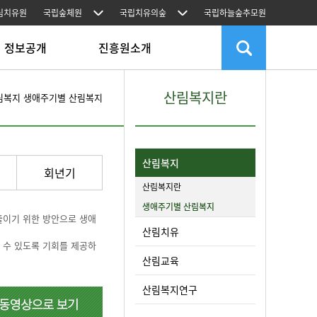
림치유원
국립숲체원
국립치유의숲
국립하늘숲추모원
정보공개
진흥원소개
보공개
진흥원장 인사말
산림복지란
림복지
생애주기별 산림복지
전정보공표
주요활동
전정보 국민의견함
진흥원 소개 및 연혁
영공시
설립근거 및 목적
공데이터 개방
미션 및 비전
산림복지
업실명제
ESG 경영
회년기
전경영
기관 상징·CI
산림복지란
만경영 점검
FOWI가 일하는 6원칙
생애주기별 산림복지
)포이파트너스
조직안내
줄이기 위한 방안으로 생애
소속기관
산림치유
오시는 길
 수 있도록 기회를 제공하
산림교육
산림복지연구