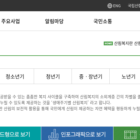
ENG
국립산
주요사업
알림마당
국민소통
림복지시설운영
공지사항
고객헌장
정
산림복지란
산
림치유사업
입찰공고
국민신문고
사
림교육사업
채용정보
적극행정
사
림문화사업
보도자료
국민제안
경
문업 창업 육성
매거진
칭찬합시다
공
문인력 양성
서식자료
홍보자료
사
청소년기
청년기
중ㆍ장년기
노년기
색자금 운영
FOWI 캐릭터 소개
열린게시판
안
CCTV 설치 행정예고
윤리·인권경영
방
목적 외 이용 및 제3자 제
기업성장응답센터
(주
공받을 수 있는 촘촘한 복지 사이클을 구축하여 산림복지의 소외계층 간의 차별을 
공
핵심 사전정보
릴 수 있도록 제공하는 것을 ‘생애주기별 산림복지’ 라고 합니다.
위한 산림의 보전적 활용을 통해 국민에게 산림이 제공하는 자연 혜택을 평등하게 누릴